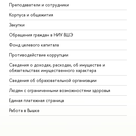
Преподаватели и сотрудники
П
Корпуса и общежития
В
Закупки
П
Обращения граждан в НИУ ВШЭ
А
Фонд целевого капитала
Д
Противодействие коррупции
Ц
Сведения о доходах, расходах, об имуществе и
Б
обязательствах имущественного характера
О
Сведения об образовательной организации
О
Людям с ограниченными возможностями здоровья
Единая платежная страница
Работа в Вышке