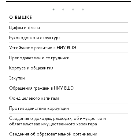
О ВЫШКЕ
Цифры и факты
Л
Руководство и структура
Д
Устойчивое развитие в НИУ ВШЭ
О
Преподаватели и сотрудники
П
Корпуса и общежития
В
Закупки
П
Обращения граждан в НИУ ВШЭ
А
Фонд целевого капитала
Д
Противодействие коррупции
Ц
Сведения о доходах, расходах, об имуществе и
Б
обязательствах имущественного характера
О
Сведения об образовательной организации