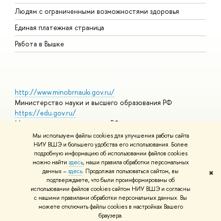
О
Людям с ограниченными возможностями здоровья
Единая платежная страница
Работа в Вышке
http://www.minobrnauki.gov.ru/
Министерство науки и высшего образования РФ
https://edu.gov.ru/
Министерство просвещения РФ
https://elearning.hse.ru/mooc
Мы используем файлы cookies для улучшения работы сайта
Массовые открытые онлайн-курсы
НИУ ВШЭ и большего удобства его использования. Более
подробную информацию об использовании файлов cookies
можно найти
здесь
, наши правила обработки персональных
данных –
здесь
. Продолжая пользоваться сайтом, вы
✖
© НИУ ВШЭ 1993–2026
Адреса и контакты
Условия
подтверждаете, что были проинформированы об
использования материалов
Политика конфиденциальности
Карта
использовании файлов cookies сайтом НИУ ВШЭ и согласны
сайта
с нашими правилами обработки персональных данных. Вы
Шрифты HSE Sans и HSE Slab разработаны в
Школе дизайна НИУ
можете отключить файлы cookies в настройках Вашего
ВШЭ
браузера.
Редактору