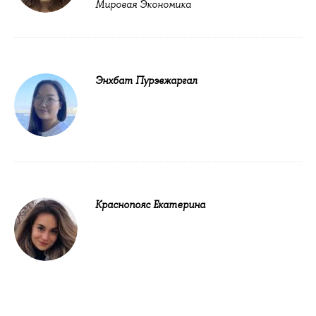
Мировая Экономика
Энхбат Пурэвжаргал
Краснопояс Екатерина