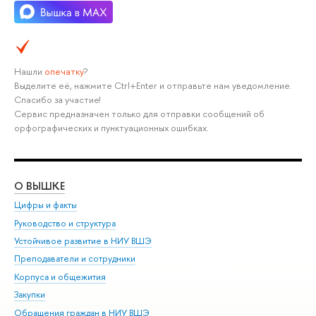
Нашли
опечатку
?
Выделите её, нажмите Ctrl+Enter и отправьте нам уведомление.
Спасибо за участие!
Сервис предназначен только для отправки сообщений об
орфографических и пунктуационных ошибках.
О ВЫШКЕ
ОБ
Цифры и факты
Ли
Руководство и структура
Дов
Устойчивое развитие в НИУ ВШЭ
Ол
Преподаватели и сотрудники
При
Корпуса и общежития
Вы
Закупки
При
Обращения граждан в НИУ ВШЭ
Ас