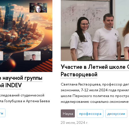
Участие в Летней школе
Растворцевой
 научной группы
ой INDEV
Светлана Растворцева, профессор де
экономики, 7-12 июля 2024 года приня
следований студенческой
школе Пермского политеха по простр
ла Голубцова и Артема Баева
моделированию социально-экономиче
ты
Наука
профессора
дискуссии
20 июля, 2024 г.