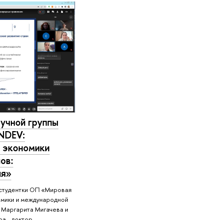
аучной группы
NDEV:
 экономики
ов:
ия»
 студентки ОП «Мировая
омики и международной
 Маргарита Мигачева и
ра - доктор