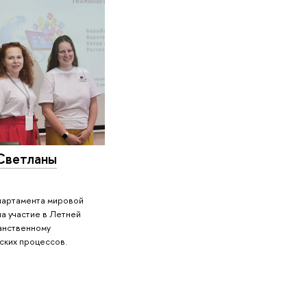
 Светланы
партамента мировой
ла участие в Летней
анственному
ских процессов.