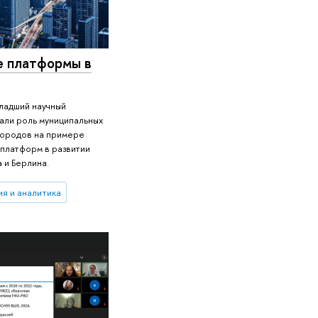
 платформы в
ладший научный
али роль муниципальных
городов на примере
платформ в развитии
 и Берлина.
я и аналитика