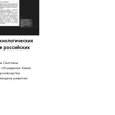
хнологических
е российских
пы Светланы
 обсуждения: Какие
производства
няющему развитию