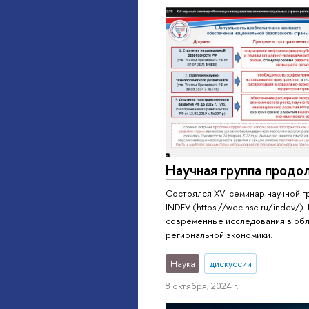
Научная группа продо
Состоялся XVI семинар научной г
INDEV (https://wec.hse.ru/indev/)
современные исследования в обл
региональной экономики.
Наука
дискуссии
8 октября, 2024 г.