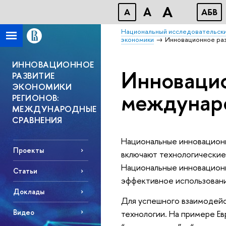
A
A
A
АБВ
Национальный исследовательски
экономики
Инновационное раз
ИННОВАЦИОННОЕ
Инновацио
РАЗВИТИЕ
ЭКОНОМИКИ
междунар
РЕГИОНОВ:
МЕЖДУНАРОДНЫЕ
СРАВНЕНИЯ
Национальные инновацион
Проекты
включают технологические
Национальные инновацион
Статьи
эффективное использовани
Доклады
Для успешного взаимодей
Видео
технологии. На примере Ев