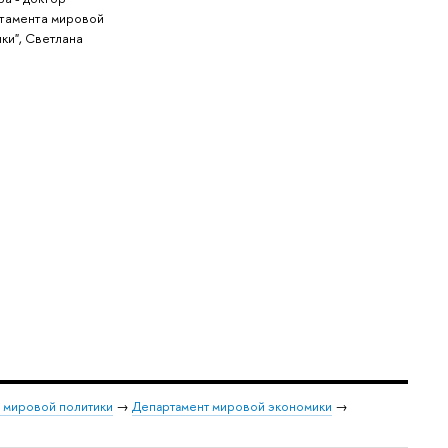
ртамента мировой
ки", Светлана
и мировой политики
→
Департамент мировой экономики
→