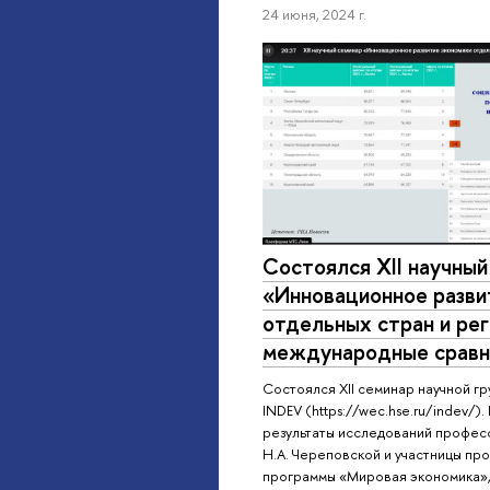
24 июня, 2024 г.
Состоялся XII научный
«Инновационное разви
отдельных стран и рег
международные сравн
Состоялся XII семинар научной г
INDEV (https://wec.hse.ru/indev/)
результаты исследований професс
Н.А. Череповской и участницы про
программы «Мировая экономика», 