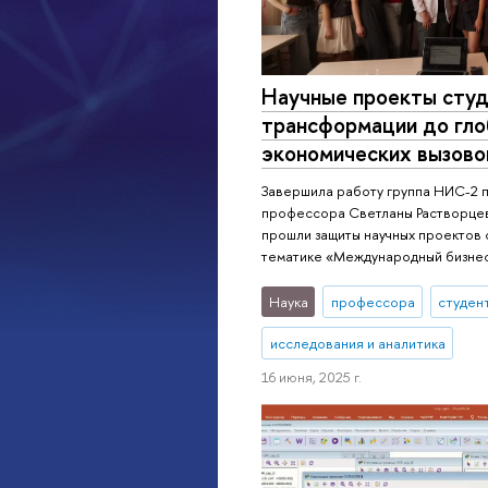
Научные проекты студ
трансформации до гл
экономических вызово
Завершила работу группа НИС-2 
профессора Светланы Растворце
прошли защиты научных проектов 
тематике «Международный бизне
Наука
профессора
студен
исследования и аналитика
16 июня, 2025 г.