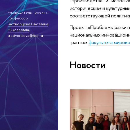
“производства” и “использ
историческим и культурны
Руководитель проекта:
соответствующей политик
профессор
Растворцева Светлана
Проект «Проблемы развит
Николаевна
,
национальных инновационн
srastvortseva@hse.ru
грантом
факультета миров
Новости