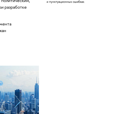
, политическим,
и пунктуационных ошибках.
ри разработке
емента
жан