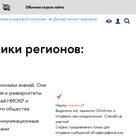
Обычная версия сайта
мики и мировой политики
Департамент мировой
ики регионов:
номики знаний. Они
я и университеты.
щей НИОКР и
Нашли
опечатку
?
ти общества.
Выделите её, нажмите Ctrl+Enter и
отправьте нам уведомление. Спасибо за
оммуникационные
участие!
Сервис предназначен только для
рами
отправки сообщений об орфографических