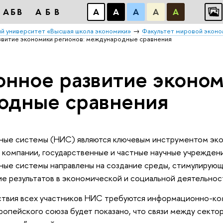
АБВ
АБВ
А
А
А
А
А
й университет «Высшая школа экономики»
Факультет мировой эконо
витие экономики регионов: международные сравнения
нное развитие эконом
одные сравнения
ные системы (НИС) являются ключевым инструментом эко
 компании, государственные и частные научные учреждени
ные системы направлены на создание среды, стимулирую
е результатов в экономической и социальной деятельнос
ствия всех участников НИС требуются информационно-к
ропейского союза будет показано, что связи между секто