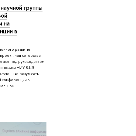
 научной группы
вой
и на
нции в
ионного развития
проект, над которым с
ботают под руководством
кономики НИУ ВШЭ
олученные результаты
й конференции в
нальном