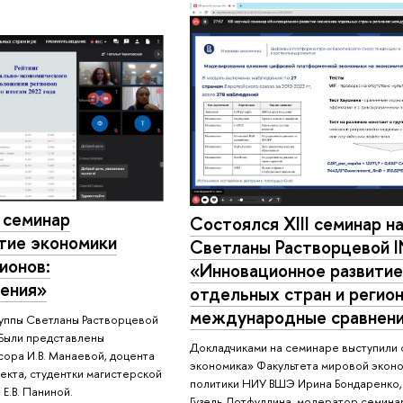
 семинар
Состоялся XIII семинар н
тие экономики
Светланы Растворцевой I
ионов:
«Инновационное развитие
ения»
отдельных стран и регион
международные сравнен
руппы Светланы Растворцевой
. Были представлены
Докладчиками на семинаре выступили
ора И.В. Манаевой, доцента
экономика» Факультета мировой экон
екта, студентки магистерской
политики НИУ ВШЭ Ирина Бондаренко,
Е.В. Паниной.
Гузель Лотфуллина, модератор семина