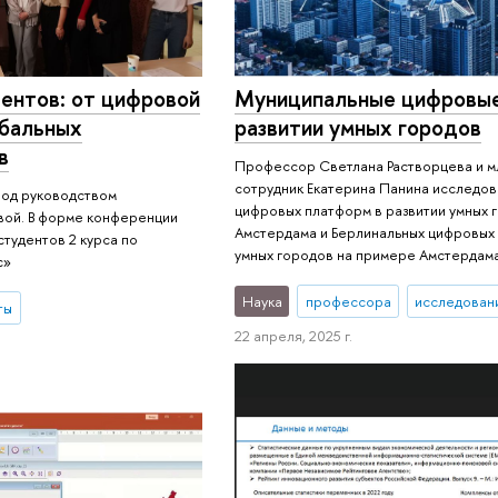
ентов: от цифровой
Муниципальные цифровые
обальных
развитии умных городов
в
Профессор Светлана Растворцева и м
сотрудник Екатерина Панина исследов
под руководством
цифровых платформ в развитии умных 
вой. В форме конференции
Амстердама и Берлинальных цифровых 
студентов 2 курса по
умных городов на примере Амстердама
с»
Наука
профессора
исследовани
ты
22 апреля, 2025 г.