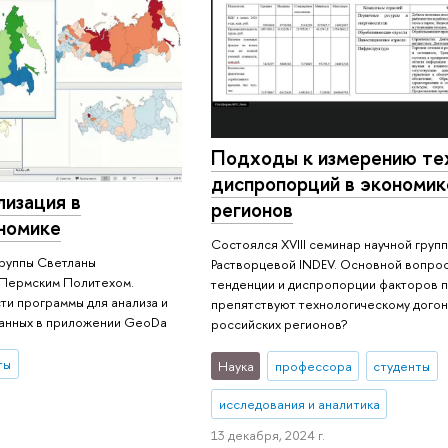
Подходы к измерению те
диспропорций в экономик
лизация в
регионов
номике
Состоялся XVIII семинар научной груп
группы Светланы
Растворцевой INDEV. Основной вопрос
 Пермским Политехом.
тенденции и диспропорции факторов 
ти программы для анализа и
препятствуют технологическому дого
данных в приложении GeoDa
российских регионов?
ты
Наука
профессора
студенты
исследования и аналитика
13 декабря, 2024 г.