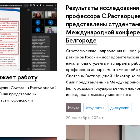
Результаты исследования
профессора С.Растворце
представлены студентам
Международной конфере
Белгороде
Стратегические направления инновац
регионов России – исследовательский 
начала года студенты и аспиранты ра
профессора департамента мировой э
Светланы Растворцевой. Некоторые п
лжает работу
были представлены на Международно
руппы Светланы Растворцевой
Белгородском государственном нацио
. Были представлены
исследовательском университете.
асти городской и
Наука
студенты
дискуссии
20 сентября, 2024 г.