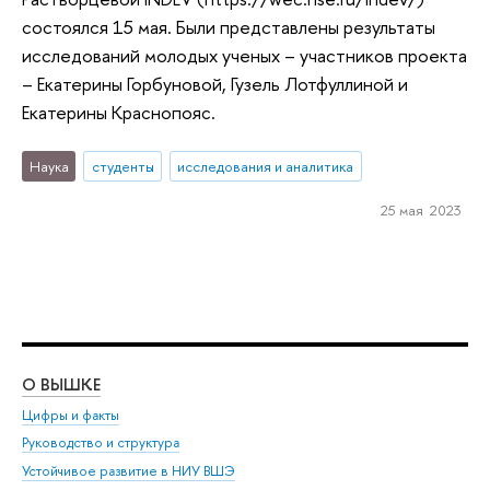
состоялся 15 мая. Были представлены результаты
исследований молодых ученых – участников проекта
– Екатерины Горбуновой, Гузель Лотфуллиной и
Екатерины Краснопояс.
Наука
студенты
исследования и аналитика
25 мая 2023
О ВЫШКЕ
ОБ
Цифры и факты
Ли
Руководство и структура
Дов
Устойчивое развитие в НИУ ВШЭ
Ол