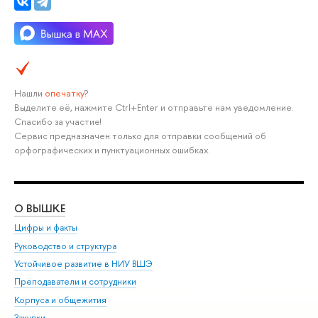
Нашли
опечатку
?
Выделите её, нажмите Ctrl+Enter и отправьте нам уведомление.
Спасибо за участие!
Сервис предназначен только для отправки сообщений об
орфографических и пунктуационных ошибках.
О ВЫШКЕ
ОБ
Цифры и факты
Ли
Руководство и структура
Дов
Устойчивое развитие в НИУ ВШЭ
Ол
Преподаватели и сотрудники
При
Корпуса и общежития
Вы
Закупки
При