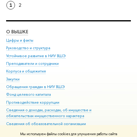
1
2
О ВЫШКЕ
ОБ
Цифры и факты
Ли
Руководство и структура
Дов
Устойчивое развитие в НИУ ВШЭ
Ол
Преподаватели и сотрудники
При
Корпуса и общежития
Вы
Закупки
При
Обращения граждан в НИУ ВШЭ
Ас
Фонд целевого капитала
До
Противодействие коррупции
Цен
Сведения о доходах, расходах, об имуществе и
Би
обязательствах имущественного характера
Об
Сведения об образовательной организации
Обр
Людям с ограниченными возможностями здоровья
Мы используем файлы cookies для улучшения работы сайта