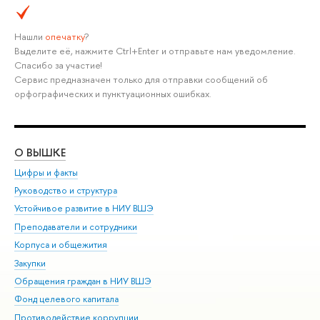
Нашли
опечатку
?
Выделите её, нажмите Ctrl+Enter и отправьте нам уведомление.
Спасибо за участие!
Сервис предназначен только для отправки сообщений об
орфографических и пунктуационных ошибках.
О ВЫШКЕ
ОБ
Цифры и факты
Ли
Руководство и структура
Дов
Устойчивое развитие в НИУ ВШЭ
Ол
Преподаватели и сотрудники
При
Корпуса и общежития
Вы
Закупки
При
Обращения граждан в НИУ ВШЭ
Ас
Фонд целевого капитала
До
Противодействие коррупции
Цен