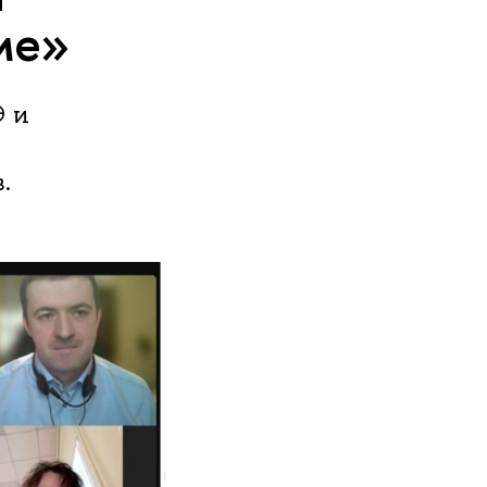
ме»
Э и
.