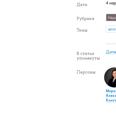
4 мар
Дата
Наук
Рубрики
диск
Темы
Депа
В статье
упомянуты
Персоны
Моро
Алек
Конст