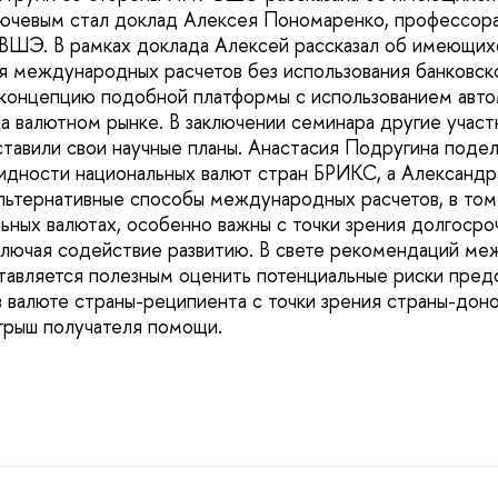
лючевым стал доклад Алексея Пономаренко, профессор
ВШЭ. В рамках доклада Алексей рассказал об имеющихс
я международных расчетов без использования банковско
концепцию подобной платформы с использованием авто
а валютном рынке. В заключении семинара другие участ
ставили свои научные планы. Анастасия Подругина поде
идности национальных валют стран БРИКС, а Александ
альтернативные способы международных расчетов, в том
льных валютах, особенно важны с точки зрения долгосро
ключая содействие развитию. В свете рекомендаций м
тавляется полезным оценить потенциальные риски пред
 валюте страны-реципиента с точки зрения страны-доно
грыш получателя помощи.