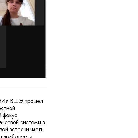
и НИУ ВШЭ прошел
естной
й фокус
ансовой системы в
вой встречи часть
наработках и