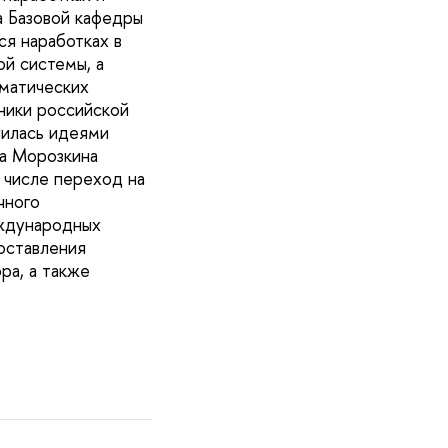
а Базовой кафедры
я наработках в
й системы, а
матических
ники российской
лилась идеями
ра Морозкина
 числе переход на
чного
еждународных
оставления
ра, а также