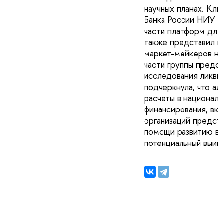
научных планах. К
Банка России НИУ 
части платформ дл
также представил 
маркет-мейкеров н
части группы пред
исследования ликв
подчеркнула, что 
расчеты в национа
финансирования, в
организаций предс
помощи развитию в
потенциальный выи