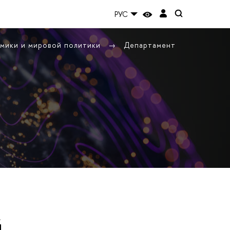
РУС
омики и мировой политики
Департамент
й