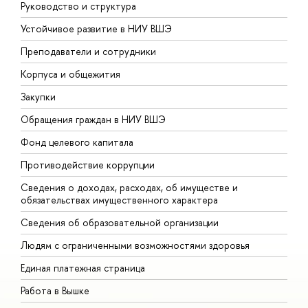
Руководство и структура
Д
Устойчивое развитие в НИУ ВШЭ
О
Преподаватели и сотрудники
П
Корпуса и общежития
В
Закупки
П
Обращения граждан в НИУ ВШЭ
А
Фонд целевого капитала
Д
Противодействие коррупции
Ц
Сведения о доходах, расходах, об имуществе и
Б
обязательствах имущественного характера
О
Сведения об образовательной организации
О
Людям с ограниченными возможностями здоровья
Единая платежная страница
Работа в Вышке