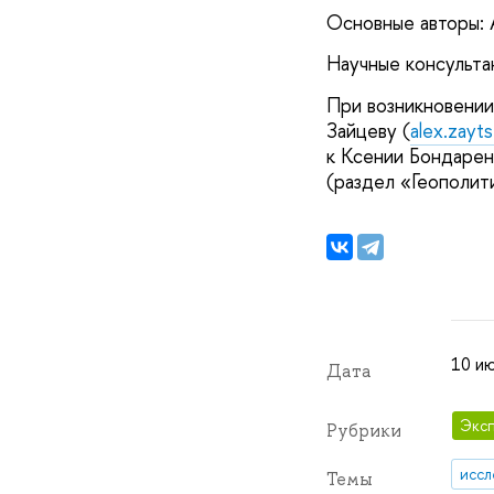
Основные авторы: 
Научные консультан
При возникновении
Зайцеву (
alex.zayt
к Ксении Бондарен
(раздел «Геополит
10 ию
Дата
Эксп
Рубрики
иссл
Темы