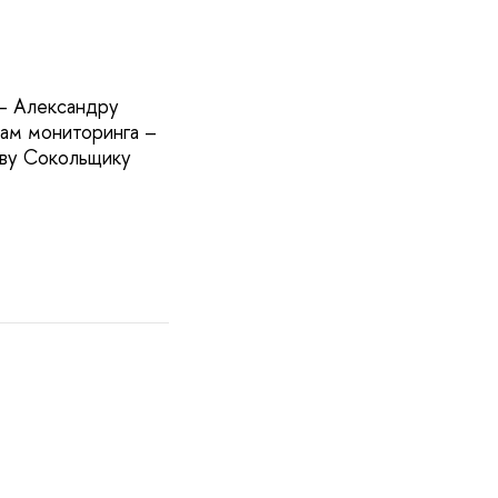
– Александру
лам мониторинга –
ьву Сокольщику