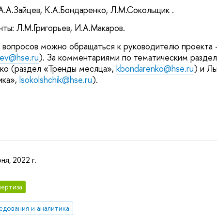
А.А.Зайцев, К.А.Бондаренко, Л.М.Сокольщик .
ты: Л.М.Григорьев, И.А.Макаров.
 вопросов можно обращаться к руководителю проекта 
sev@hse.ru
). За комментариями по тематическим разде
ко (раздел «Тренды месяца»,
kbondarenko@hse.ru
) и Л
ика»,
lsokolshchik@hse.ru
).
ня, 2022 г.
ертиза
едования и аналитика