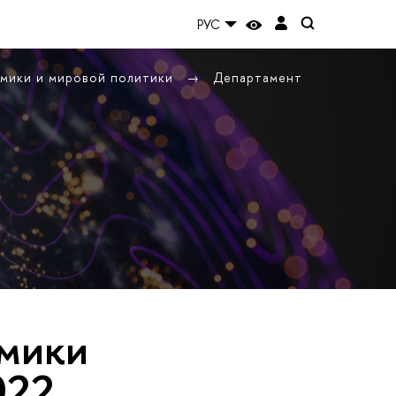
РУС
омики и мировой политики
Департамент
мики
022