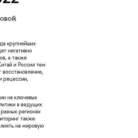
овой
да крупнейших
дет негативно
ов, а также
итай и Россия тем
 восстановление,
и рецессии,
ции на ключевых
литики в ведущих
 разных регионах
иторинг также
влиять на мировую