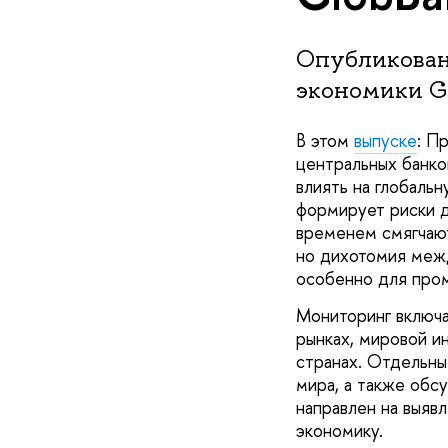
Опубликован
экономики Gl
В этом
выпуске
: П
центральных банко
влиять на глобаль
формирует риски д
временем смягчают
но дихотомия межд
особенно для пром
Мониторинг включа
рынках, мировой и
странах. Отдельны
мира, а также обс
направлен на выяв
экономику.