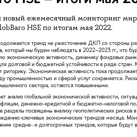
 новый ежемесячный мониторинг мир
obBaro HSE по итогам мая 2022.
родолжается тренд на ужесточение ДКП со стороны ря
в, который мы будем наблюдать в 2022–2023 гг., что бу
ную экономическую активность, динамику фондовых рынк
ля долговой и бюджетной устойчивости в ряде стран. К
 риторику. Экономическая активность пока продолжает
у промышленностью и сферой услуг сохраняется. Риск
ышленного сектора, остаются повышенными.
ет анализ глобальной экономической активности, ситуа
нфляции, денежно-кредитной и бюджетно-налоговой по
е разделы посвящены анализу геополитических рисков в
уждению ключевых экономических трендов месяца. Мон
ление средне- и долгосрочных трендов, которые будут 