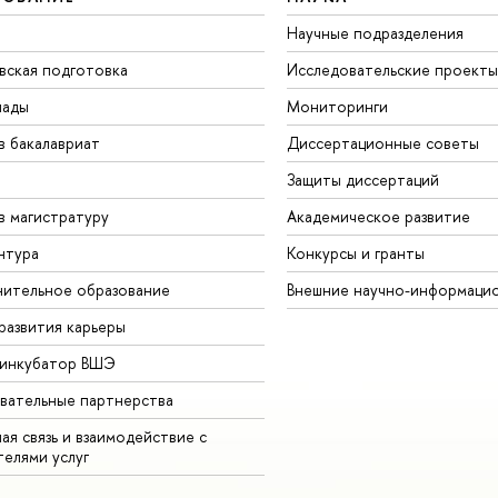
Научные подразделения
вская подготовка
Исследовательские проекты
иады
Мониторинги
в бакалавриат
Диссертационные советы
Защиты диссертаций
в магистратуру
Академическое развитие
нтура
Конкурсы и гранты
ительное образование
Внешние научно-информаци
развития карьеры
-инкубатор ВШЭ
вательные партнерства
ая связь и взаимодействие с
телями услуг