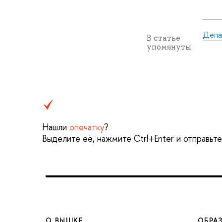
Депа
В статье
упомянуты
Нашли
опечатку
?
Выделите её, нажмите Ctrl+Enter и отправьт
О ВЫШКЕ
ОБРА