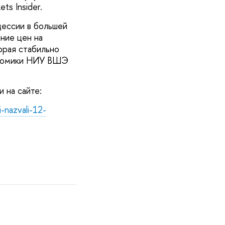
ts Insider.
цессии в большей
ние цен на
орая стабильно
кономики НИУ ВШЭ
 на сайте:
nazvali-12-