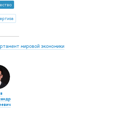
ество
ертиза
ртамент мировой экономики
в
сандр
еевич