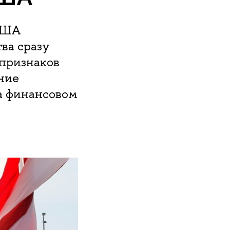
 США
ва сразу
 признаков
ние
а финансовом