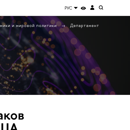
РУС
омики и мировой политики
Департамент
аков
США