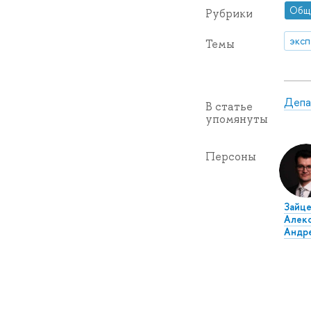
Общ
Рубрики
эксп
Темы
Депа
В статье
упомянуты
Персоны
Зайце
Алек
Андр