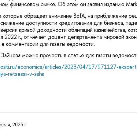
ном финансовом рынке. Об этом он заявил изданию Marke
на которые обращает внимание BofA, на приближение ре
 снижение доступности кредитования для бизнеса, паде
версия кривой доходности облигаций казначейства, кот
ля 2022 г., отмечает доцент департамента мировой э
в
в комментарии для газеты ведомости.
 Зайцева можно прочесть в статье для газеты ведомости
sti.ru/economics/articles/2023/04/17/971127-eksperti-
iya-retsessii-v-ssha
реля, 2023 г.