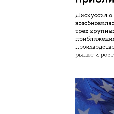
Дискуссия о
возобновилас
трех крупных
приближения
производств
рынке и рост