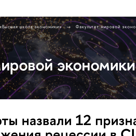
 «Высшая школа экономики»
Факультет мировой экон
ировой экономики
ты назвали 12 призн
ижения рецессии в 