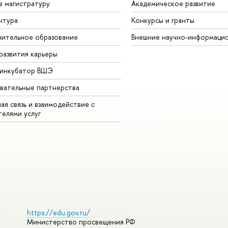
в магистратуру
Академическое развитие
нтура
Конкурсы и гранты
ительное образование
Внешние научно-информаци
развития карьеры
-инкубатор ВШЭ
вательные партнерства
ая связь и взаимодействие с
телями услуг
https://edu.gov.ru/
Министерство просвещения РФ