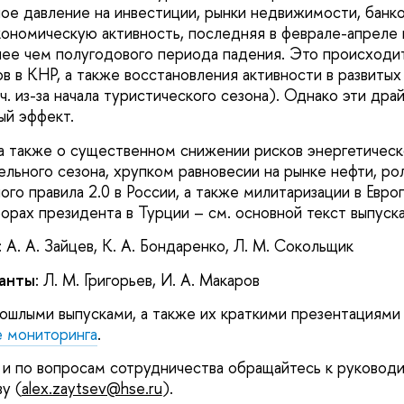
ное давление на инвестиции, рынки недвижимости, банко
номическую активность, последняя в феврале-апреле 
лее чем полугодового периода падения. Это происходит
в в КНР, а также восстановления активности в развитых 
. ч. из-за начала туристического сезона). Однако эти др
ый эффект.
а также о существенном снижении рисков энергетическо
ельного сезона, хрупком равновесии на рынке нефти, ро
го правила 2.0 в России, а также милитаризации в Евро
борах президента в Турции – см. основной текст выпуска
: А. А. Зайцев, К. А. Бондаренко, Л. М. Сокольщик
танты
: Л. М. Григорьев, И. А. Макаров
ошлыми выпусками, а также их краткими презентациями
е мониторинга
.
и по вопросам сотрудничества обращайтесь к руковод
у (
alex.zaytsev@hse.ru
).