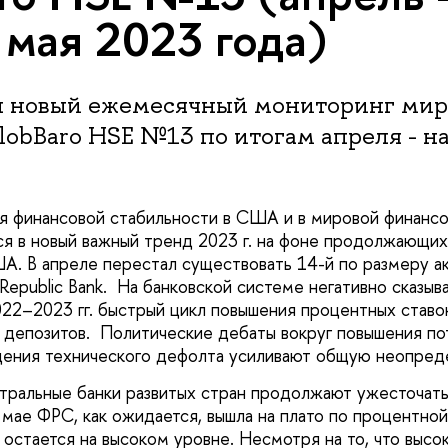
 мая 2023 года)
 новый ежемесячный мониторинг мир
obBaro HSE №13 по итогам апреля - н
я финансовой стабильности в США и в мировой финансо
 в новый важный тренд 2023 г. на фоне продолжающих
А. В апреле перестал существовать 14-й по размеру а
 Republic Bank. На банковской системе негативно сказыв
22–2023 гг. быстрый цикл повышения процентных став
 депозитов. Политические дебаты вокруг повышения пот
ения технического дефолта усиливают общую неопред
тральные банки развитых стран продолжают ужесточат
 мае ФРС, как ожидается, вышла на плато по процентной
остается на высоком уровне. Несмотря на то, что высо