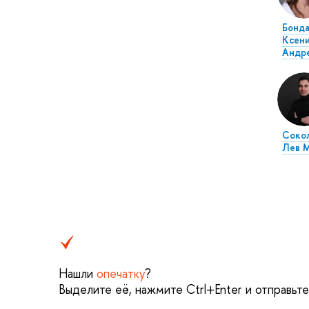
Бонд
Ксен
Андр
Соко
Лев 
Нашли
опечатку
?
Выделите её, нажмите Ctrl+Enter и отправьт