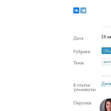
19 ма
Дата
Общ
Рубрики
эксп
Темы
Депа
В статье
упомянуты
Персоны