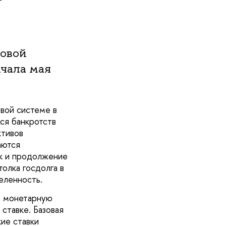
овой
ачала мая
вой системе в
ся банкротств
ктивов
аются
ок и продолжение
олка госдолга в
еленность.
ь монетарную
 ставке. Базовая
кие ставки