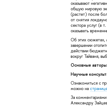
оказывают негатив
общую мировую эко
(растет) после бо
от снятия локдауно
сектора услуг (в т
оказывать временн
Об этих сюжетах, 
завершении отопит
действии бюджетно
вокруг Тайваня, вы
Основные авторы
Научные консуль
Ознакомиться с пр
можно на
страниц
За комментариями 
Александру Зайцев