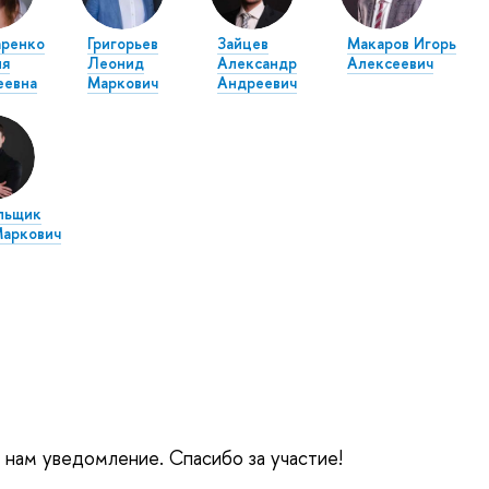
аренко
Григорьев
Зайцев
Макаров Игорь
ия
Леонид
Александр
Алексеевич
еевна
Маркович
Андреевич
льщик
Маркович
е нам уведомление. Спасибо за участие!