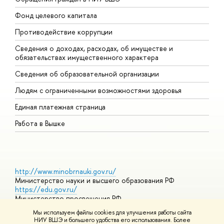
Фонд целевого капитала
Д
Противодействие коррупции
Ц
Сведения о доходах, расходах, об имуществе и
Б
обязательствах имущественного характера
О
Сведения об образовательной организации
О
Людям с ограниченными возможностями здоровья
Единая платежная страница
Работа в Вышке
http://www.minobrnauki.gov.ru/
Министерство науки и высшего образования РФ
https://edu.gov.ru/
Министерство просвещения РФ
https://elearning.hse.ru/mooc
Мы используем файлы cookies для улучшения работы сайта
Массовые открытые онлайн-курсы
НИУ ВШЭ и большего удобства его использования. Более