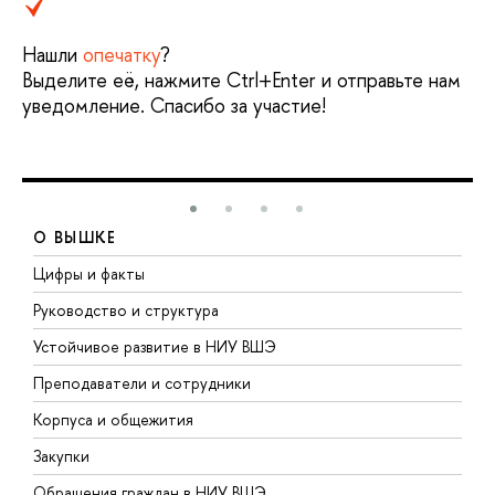
Нашли
опечатку
?
Выделите её, нажмите Ctrl+Enter и отправьте нам
уведомление. Спасибо за участие!
О ВЫШКЕ
Цифры и факты
Л
Руководство и структура
Д
Устойчивое развитие в НИУ ВШЭ
О
Преподаватели и сотрудники
П
Корпуса и общежития
В
Закупки
П
Обращения граждан в НИУ ВШЭ
А