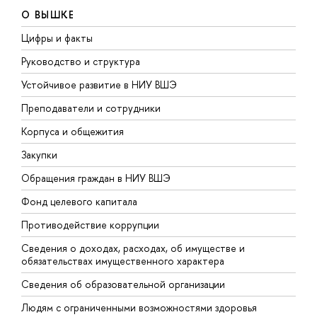
О ВЫШКЕ
Цифры и факты
Л
Руководство и структура
Д
Устойчивое развитие в НИУ ВШЭ
О
Преподаватели и сотрудники
П
Корпуса и общежития
В
Закупки
П
Обращения граждан в НИУ ВШЭ
А
Фонд целевого капитала
Д
Противодействие коррупции
Ц
Сведения о доходах, расходах, об имуществе и
Б
обязательствах имущественного характера
О
Сведения об образовательной организации
О
Людям с ограниченными возможностями здоровья