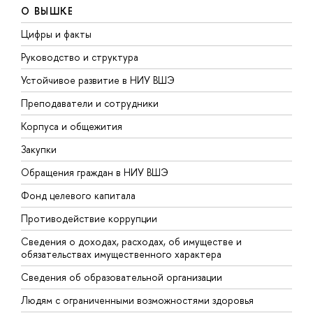
О ВЫШКЕ
Цифры и факты
Л
Руководство и структура
Д
Устойчивое развитие в НИУ ВШЭ
О
Преподаватели и сотрудники
П
Корпуса и общежития
В
Закупки
П
Обращения граждан в НИУ ВШЭ
А
Фонд целевого капитала
Д
Противодействие коррупции
Ц
Сведения о доходах, расходах, об имуществе и
Б
обязательствах имущественного характера
О
Сведения об образовательной организации
О
Людям с ограниченными возможностями здоровья