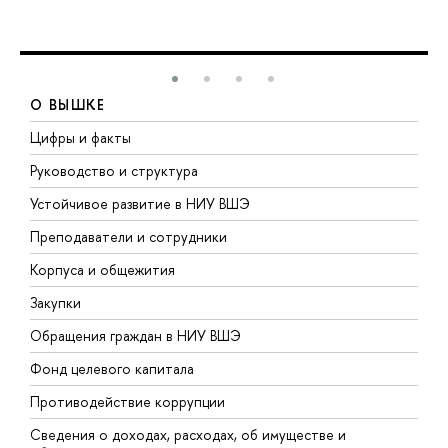
О ВЫШКЕ
Цифры и факты
Л
Руководство и структура
Д
Устойчивое развитие в НИУ ВШЭ
О
Преподаватели и сотрудники
П
Корпуса и общежития
В
Закупки
П
Обращения граждан в НИУ ВШЭ
А
Фонд целевого капитала
Д
Противодействие коррупции
Ц
Сведения о доходах, расходах, об имуществе и
Б