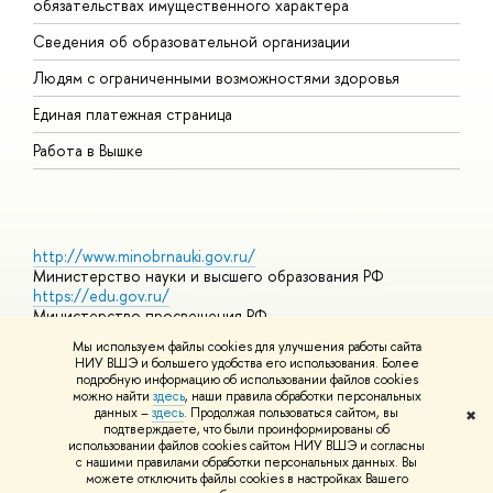
обязательствах имущественного характера
О
Сведения об образовательной организации
О
Людям с ограниченными возможностями здоровья
Единая платежная страница
Работа в Вышке
http://www.minobrnauki.gov.ru/
Министерство науки и высшего образования РФ
https://edu.gov.ru/
Министерство просвещения РФ
https://elearning.hse.ru/mooc
Мы используем файлы cookies для улучшения работы сайта
Массовые открытые онлайн-курсы
НИУ ВШЭ и большего удобства его использования. Более
подробную информацию об использовании файлов cookies
можно найти
здесь
, наши правила обработки персональных
данных –
здесь
. Продолжая пользоваться сайтом, вы
✖
© НИУ ВШЭ 1993–2026
Адреса и контакты
Условия
подтверждаете, что были проинформированы об
использования материалов
Политика конфиденциальности
Карта
использовании файлов cookies сайтом НИУ ВШЭ и согласны
сайта
с нашими правилами обработки персональных данных. Вы
Шрифты HSE Sans и HSE Slab разработаны в
Школе дизайна НИУ
можете отключить файлы cookies в настройках Вашего
ВШЭ