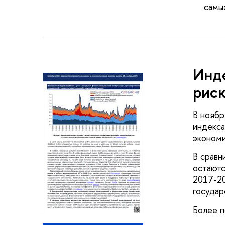
самы
Инде
риск
В ноябр
индекса
экономи
В сравн
остаютс
2017-20
государ
Более п