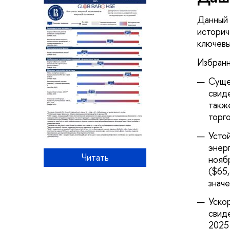
Данный 
историч
ключевы
Избранн
Суще
свид
такж
торг
Усто
энер
Читать
нояб
($65,
значе
Уско
свид
2025