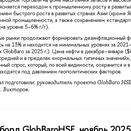
ясняется переходом к промышленному росту в развитых 
нием быстрого роста в развитых странах Азии (кроме Я
нной промышленности, а также сохранением «стандарт
(на уровне 5–6% г/г).
е рынки продолжают формировать дезинфляционный фон.
сь на 13% и находится на минимальных уровнях за 2021–
х GlobBaro за 2025 г.). Цена нефти в декабре–январе ($
средней и в пределах «нормальных типичных значений»
ный спрос, который, по всей видимости, сохранится и в 
аходятся под давлением геополитических факторов.
л подготовили:
руководитель проекта GlobBaro HSE, к
. Викторов.
орд GlobBaroHSE, ноябрь 2025