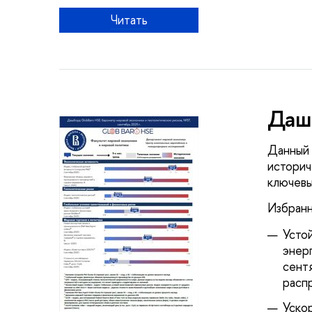
Читать
Дашб
Данный 
историч
ключевы
Избранн
Усто
энер
сент
расп
Уско