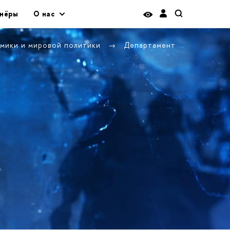
нёры
О нас
омики и мировой политики
Департамент
и