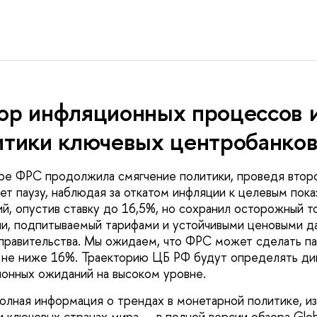
ор инфляционных процессов 
итики ключевых центробанков,
ре ФРС продолжила смягчение политики, проведя второ
ет паузу, наблюдая за откатом инфляции к целевым пок
й, опустив ставку до 16,5%, но сохранил осторожный 
и, подпитываемый тарифами и устойчивыми ценовыми д
правительства. Мы ожидаем, что ФРС может сделать пау
 не ниже 16%. Траекторию ЦБ РФ будут определять ди
онных ожиданий на высоком уровне.
олная информация о трендах в монетарной политике, из
и ключевых странах мира — в полной версии обзора Glob