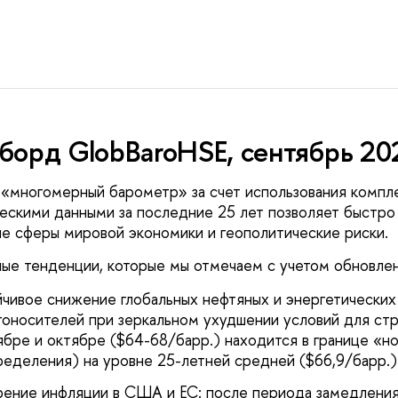
орд GlobBaroHSE, сентябрь 20
«многомерный барометр» за счет использования компле
ескими данными за последние 25 лет позволяет быстро 
е сферы мировой экономики и геополитические риски.
ые тенденции, которые мы отмечаем с учетом обновлени
йчивое снижение глобальных нефтяных и энергетически
гоносителей при зеркальном ухудшении условий для ст
ябре и октябре ($64-68/барр.) находится в границе «но
ределения) на уровне 25-летней средней ($66,9/барр.) 
рение инфляции в США и ЕС: после периода замедления 