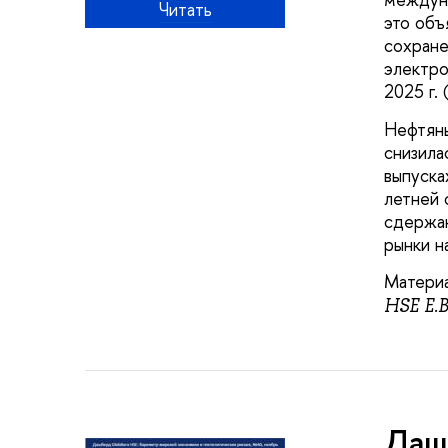
Читать
это объ
сохране
электро
2025 г. 
Нефтяны
снизила
выпуска
летней 
сдержан
рынки н
Материа
HSE Е.В
Дашб