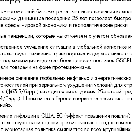
«многомерный барометр» за счет использования компле
ескими данными за последние 25 лет позволяет быстро 
е сферы мировой экономики и геополитические риски.
ые тенденции, которые мы отмечаем с учетом обновлени
ственное улучшение ситуации в глобальной логистике и
етельствует снижение транспортных издержек ниже сре
е нормализация индекса сбоев цепочек поставок GSCPI
овли товарами на фоне протекционизма.
йчивое снижение глобальных нефтяных и энергетически
гоносителей при зеркальном ухудшении условий для ст
ре ($63.5/барр.) находится ниже уровня 25-летней сре
4/барр.). Цены на газ в Европе впервые за несколько л
ний».
рение инфляции в США, ЕС (эффект повышения пошлин) 
етельствуют наши оценки трехмесячных трендов измен
 г. Монетарная политика смягчается во всех крупнейших 