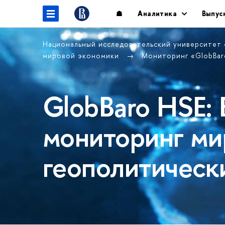
☗
Аналитика
Выпус
Национальный исследовательский университет
мировой экономики
Мониторинг «GlobBar
GlobBaro HSE:
мониторинг ми
геополитическ