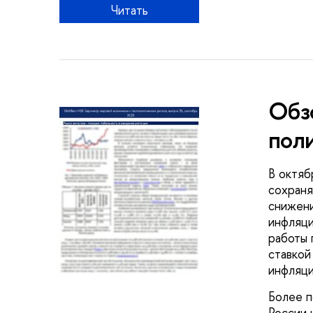
Читать
Обз
пол
В октяб
сохраня
снижени
инфляци
работы 
ставкой
инфляци
Более п
России 