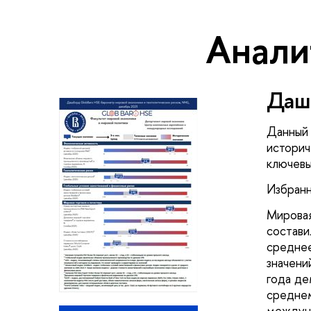
Анали
Дашб
Данный 
историч
ключевы
Избранн
Мировая
состави
среднее
значени
года де
среднем
междуна