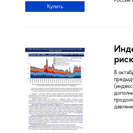
Купить
Инде
риск
В октяб
предыду
(индекс
дополни
продолж
давлени