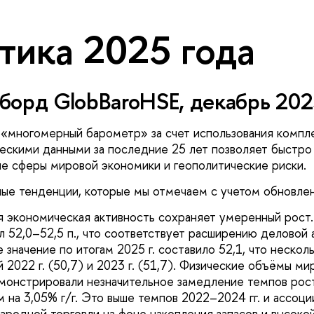
тика 2025 года
орд GlobBaroHSE, декабрь 202
«многомерный барометр» за счет использования компле
ескими данными за последние 25 лет позволяет быстро 
е сферы мировой экономики и геополитические риски.
ые тенденции, которые мы отмечаем с учетом обновлени
 экономическая активность сохраняет умеренный рост.
л 52,0–52,5 п., что соответствует расширению деловой 
 значение по итогам 2025 г. составило 52,1, что несколь
й 2022 г. (50,7) и 2023 г. (51,7). Физические объёмы 
монстрировали незначительное замедление темпов роста
 на 3,05% г/г. Это выше темпов 2022–2024 гг. и ассоц
родной торговли на фоне накопления запасов и высоко