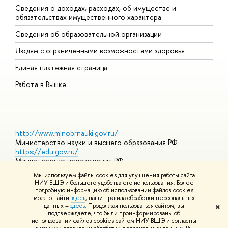
Сведения о доходах, расходах, об имуществе и
Б
обязательствах имущественного характера
О
Сведения об образовательной организации
О
Людям с ограниченными возможностями здоровья
Единая платежная страница
Работа в Вышке
http://www.minobrnauki.gov.ru/
Министерство науки и высшего образования РФ
https://edu.gov.ru/
Министерство просвещения РФ
https://elearning.hse.ru/mooc
Мы используем файлы cookies для улучшения работы сайта
Массовые открытые онлайн-курсы
НИУ ВШЭ и большего удобства его использования. Более
подробную информацию об использовании файлов cookies
можно найти
здесь
, наши правила обработки персональных
данных –
здесь
. Продолжая пользоваться сайтом, вы
✖
© НИУ ВШЭ 1993–2026
Адреса и контакты
Условия
подтверждаете, что были проинформированы об
использования материалов
Политика конфиденциальности
Карта
использовании файлов cookies сайтом НИУ ВШЭ и согласны
сайта