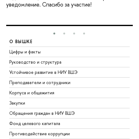
уведомление. Спасибо за участие!
О ВЫШКЕ
Цифры и факты
Л
Руководство и структура
Д
Устойчивое развитие в НИУ ВШЭ
О
Преподаватели и сотрудники
П
Корпуса и общежития
В
Закупки
П
Обращения граждан в НИУ ВШЭ
А
Фонд целевого капитала
Д
Противодействие коррупции
Ц