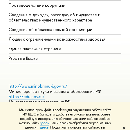
Противодействие коррупции
Ц
Сведения о доходах, расходах, об имуществе и
Б
обязательствах имущественного характера
О
Сведения об образовательной организации
О
Людям с ограниченными возможностями здоровья
Единая платежная страница
Работа в Вышке
http://www.minobrnauki.gov.ru/
Министерство науки и высшего образования РФ
https://edu.gov.ru/
Министерство просвещения РФ
https://elearning.hse.ru/mooc
Мы используем файлы cookies для улучшения работы сайта
Массовые открытые онлайн-курсы
НИУ ВШЭ и большего удобства его использования. Более
подробную информацию об использовании файлов cookies
можно найти
здесь
, наши правила обработки персональных
данных –
здесь
. Продолжая пользоваться сайтом, вы
✖
© НИУ ВШЭ 1993–2026
Адреса и контакты
Условия