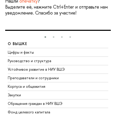
Нашли
опечатку
?
Выделите её, нажмите Ctrl+Enter и отправьте нам
уведомление. Спасибо за участие!
О ВЫШКЕ
Цифры и факты
Л
Руководство и структура
Д
Устойчивое развитие в НИУ ВШЭ
О
Преподаватели и сотрудники
П
Корпуса и общежития
В
Закупки
П
Обращения граждан в НИУ ВШЭ
А
Фонд целевого капитала
Д