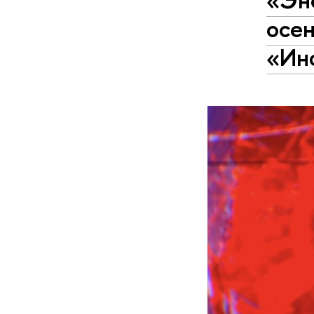
осен
«Ин