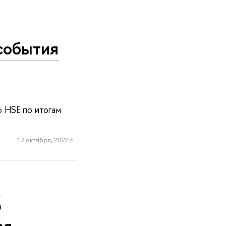
 события
 HSE по итогам
17 октября, 2022 г.
а
р
ая