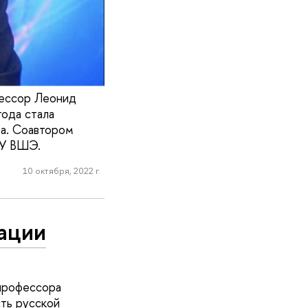
ессор Леонид
года стала
за. Соавтором
ИУ ВШЭ.
10 октября, 2022 г.
рации
 профессора
ть русской