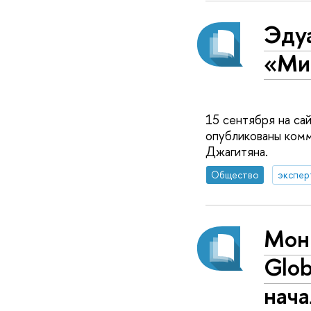
Эду
«Ми
15 сентября на са
опубликованы ком
Джагитяна.
Общество
экспер
Мон
Glob
нача