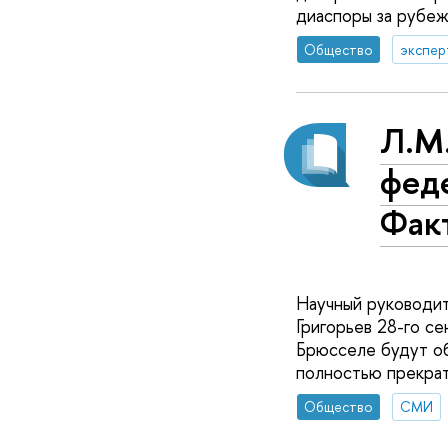
диаспоры за рубе
Общество
экспер
Л.М.
фед
Фак
Научный руководи
Григорьев 28-го с
Брюсселе будут об
полностью прекрат
Общество
СМИ