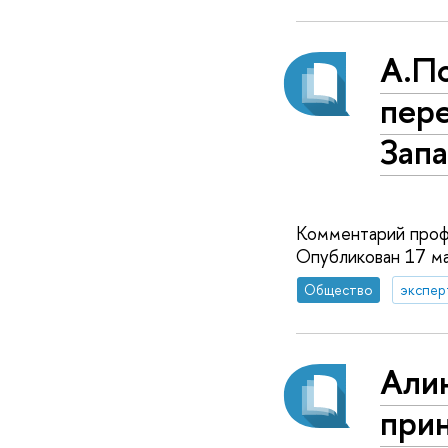
А.П
пер
Зап
Комментарий проф
Опубликован 17 м
Общество
экспер
Али
при