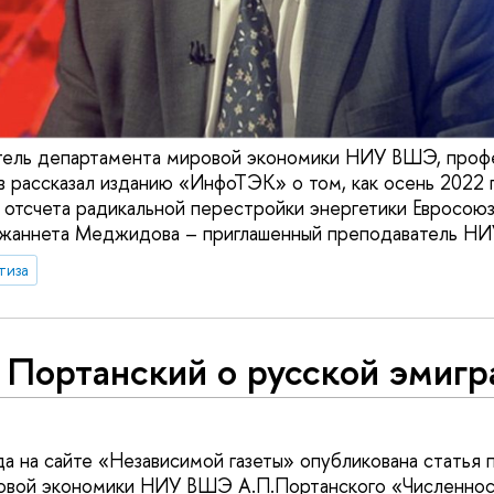
тель департамента мировой экономики НИУ ВШЭ, проф
в рассказал изданию «ИнфоТЭК» о том, как осень 2022 
 отсчета радикальной перестройки энергетики Евросою
Джаннета Меджидова – приглашенный преподаватель Н
тиза
 Портанский о русской эмиг
да на сайте «Независимой газеты» опубликована статья
овой экономики НИУ ВШЭ А.П.Портанского «Численнос