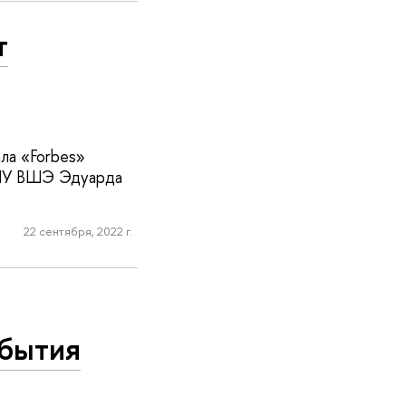
т
ла «Forbes»
НИУ ВШЭ Эдуарда
22 сентября, 2022 г.
обытия