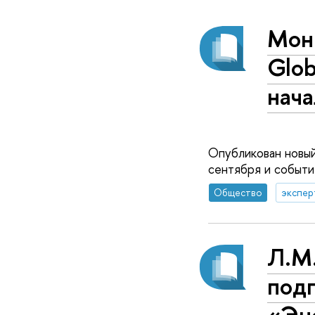
Мон
Glob
нача
Опубликован новый
сентября и событи
Общество
экспер
Л.М
подг
«Эне