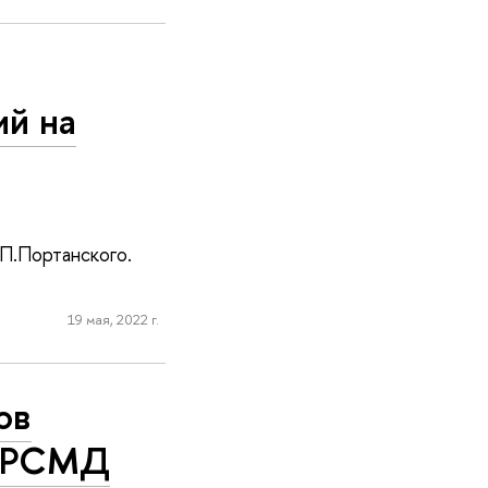
ий на
П.Портанского.
19 мая, 2022 г.
ов
е РСМД