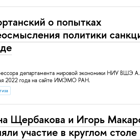
ортанский о попытках
еосмысления политики санкц
аде
ессора департамента мировой экономики НИУ ВШЭ А.
ая 2022 года на сайте ИМЭМО РАН.
тиза
на Щербакова и Игорь Макар
няли участие в круглом стол