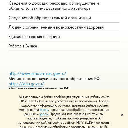
Сведения о доходах, расходах, об имуществе и
Б
обязательствах имущественного характера
О
Сведения об образовательной организации
О
Людям с ограниченными возможностями здоровья
Единая платежная страница
Работа в Вышке
http://www.minobrnauki.gov.ru/
Министерство науки и высшего образования РФ
https://edu.gov.ru/
Министерство просвещения РФ
https://elearning.hse.ru/mooc
Мы используем файлы cookies для улучшения работы сайта
Массовые открытые онлайн-курсы
НИУ ВШЭ и большего удобства его использования. Более
подробную информацию об использовании файлов cookies
можно найти
здесь
, наши правила обработки персональных
данных –
здесь
. Продолжая пользоваться сайтом, вы
✖
© НИУ ВШЭ 1993–2026
Адреса и контакты
Условия
подтверждаете, что были проинформированы об
использования материалов
Политика конфиденциальности
Карта
использовании файлов cookies сайтом НИУ ВШЭ и согласны
сайта
с нашими правилами обработки персональных данных. Вы