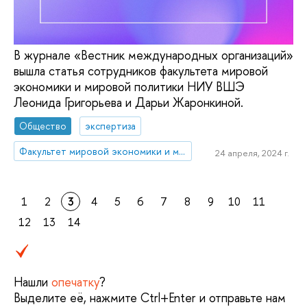
В журнале «Вестник международных организаций»
вышла статья сотрудников факультета мировой
экономики и мировой политики НИУ ВШЭ
Леонида Григорьева и Дарьи Жаронкиной.
Общество
экспертиза
Факультет мировой экономики и мировой политики
24 апреля, 2024 г.
1
2
3
4
5
6
7
8
9
10
11
12
13
14
Нашли
опечатку
?
Выделите её, нажмите Ctrl+Enter и отправьте нам