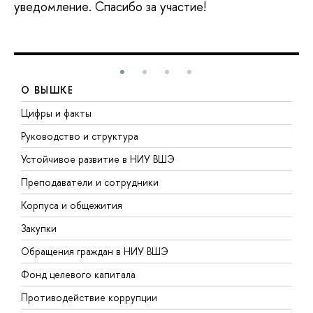
уведомление. Спасибо за участие!
О ВЫШКЕ
Цифры и факты
Л
Руководство и структура
Д
Устойчивое развитие в НИУ ВШЭ
О
Преподаватели и сотрудники
П
Корпуса и общежития
В
Закупки
П
Обращения граждан в НИУ ВШЭ
А
Фонд целевого капитала
Д
Противодействие коррупции
Ц