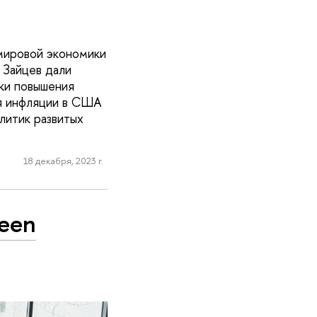
мировой экономики
 Зайцев дали
ки повышения
ия инфляции в США
литик развитых
18 декабря, 2023 г.
reen