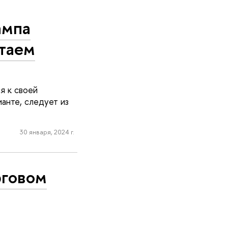
ампа
итаем
я к своей
анте, следует из
30 января, 2024 г.
рговом