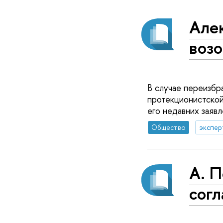
Але
возо
В случае переизбр
протекционистской
его недавних заяв
Общество
экспер
А. П
сог