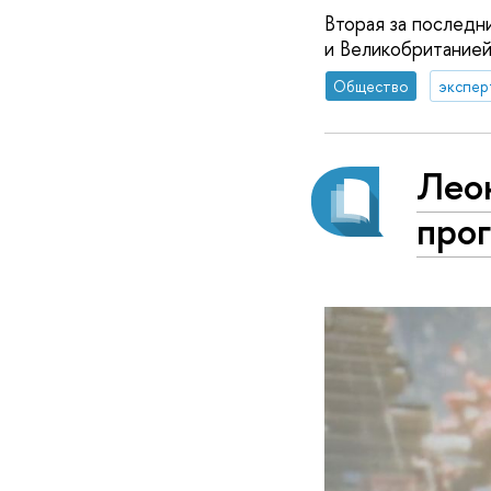
Вторая за последн
и Великобританией
Общество
экспер
Леон
про