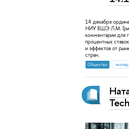
14 декабря ордина
НИУ ВШЭ Л.М. Григ
комментарии для п
процентных ставо
и эффектов от рын
стран.
Общество
экспер
Ната
Tec