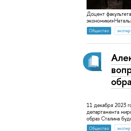
Доцент факультета
экономики»Наталья
Общество
экспер
Алек
вопр
обр
11 декабря 2023 г
департамента мир
образ Сталина бу
Общество
экспер