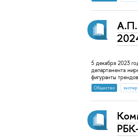
А.П.
202
5 декабря 2023 го
департамента мир
фигуранты трендо
Общество
экспер
Ком
РБК-