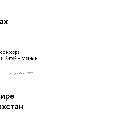
ах
рофессора
 Китай – главные
6 декабря, 2023 г.
фире
ахстан