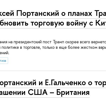
ксей Портанский о планах Тр
бновить торговую войну с К
ания на президентский пост Трамп скорее всего вернетс
 политике в торговле, только в еще более жестком вари
лений.
тиза
ортанский и Е.Гальченко о то
лашении США – Британия