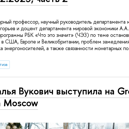
рный профессор, научный руководитель департамента 
орьев и доцент департамента мировой экономики А.А.
рограммы РБК «Что это значит» (ЧЭЗ) по теме останов
к в США, Европе и Великобритании, проблем замедлен
ка энергоносителей, а также связанности монетарных по
тиза
лья Вукович выступила на G
h Moscow