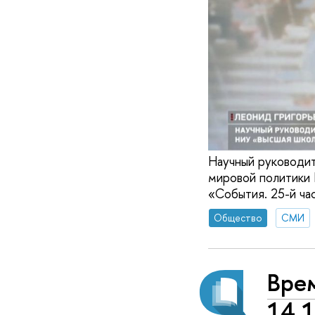
Научный руководит
мировой политики
«События. 25-й ча
Общество
СМИ
Врем
14.1