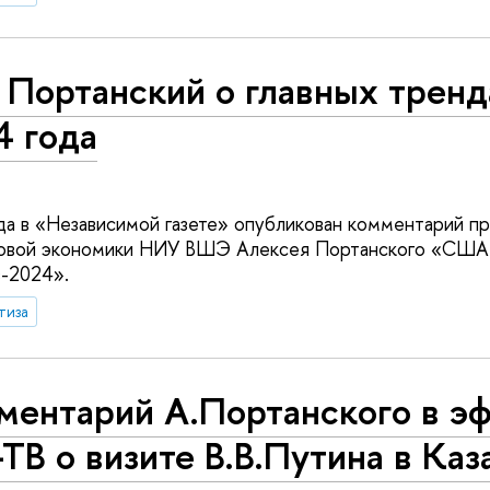
 Портанский о главных тренд
4 года
да в «Независимой газете» опубликован комментарий п
овой экономики НИУ ВШЭ Алексея Портанского «США и
в-2024».
тиза
ментарий А.Портанского в э
ТВ о визите В.В.Путина в Каз