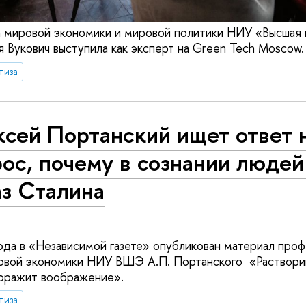
 мировой экономики и мировой политики НИУ «Высшая 
 Вукович выступила как эксперт на Green Tech Moscow.
тиза
сей Портанский ищет ответ 
ос, почему в сознании люде
аз Сталина
ода в «Независимой газете» опубликован материал про
овой экономики НИУ ВШЭ А.П. Портанского «Раствори
доражит воображение».
тиза