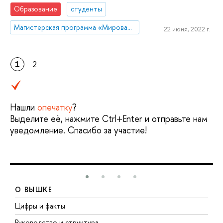
Образование
студенты
Магистерская программа «Мировая экономика»
22 июня, 2022 г.
1
2
Нашли
опечатку
?
Выделите её, нажмите Ctrl+Enter и отправьте нам
уведомление. Спасибо за участие!
О ВЫШКЕ
Цифры и факты
Л
Руководство и структура
Д