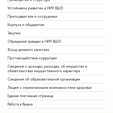
Устойчивое развитие в НИУ ВШЭ
О
Преподаватели и сотрудники
П
Корпуса и общежития
В
Закупки
П
Обращения граждан в НИУ ВШЭ
А
Фонд целевого капитала
Д
Противодействие коррупции
Ц
Сведения о доходах, расходах, об имуществе и
Б
обязательствах имущественного характера
О
Сведения об образовательной организации
О
Людям с ограниченными возможностями здоровья
Единая платежная страница
Работа в Вышке