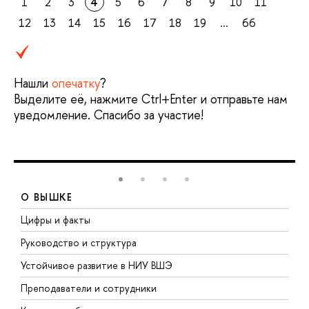
1
2
3
4
5
6
7
8
9
10
11
12
13
14
15
16
17
18
19
...
66
Нашли
опечатку
?
Выделите её, нажмите Ctrl+Enter и отправьте нам
уведомление. Спасибо за участие!
О ВЫШКЕ
Цифры и факты
Л
Руководство и структура
Д
Устойчивое развитие в НИУ ВШЭ
О
Преподаватели и сотрудники
П