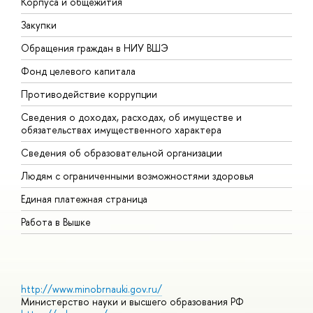
Корпуса и общежития
В
Закупки
П
Обращения граждан в НИУ ВШЭ
А
Фонд целевого капитала
Д
Противодействие коррупции
Ц
Сведения о доходах, расходах, об имуществе и
Б
обязательствах имущественного характера
О
Сведения об образовательной организации
О
Людям с ограниченными возможностями здоровья
Единая платежная страница
Работа в Вышке
http://www.minobrnauki.gov.ru/
Министерство науки и высшего образования РФ