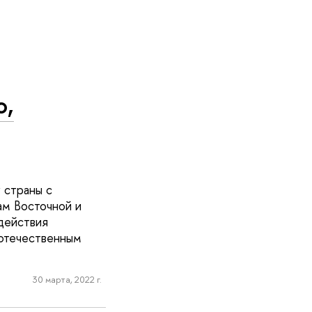
ю,
 страны с
ам Восточной и
действия
 отечественным
30 марта, 2022 г.