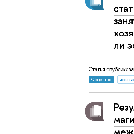
ста
заня
хозя
ли 
Статья опубликов
Общество
исслед
Резу
маг
меж