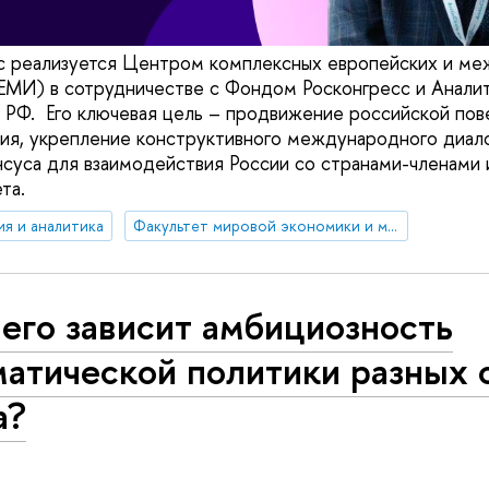
ic реализуется Центром комплексных европейских и м
ЕМИ) в сотрудничестве с Фондом Росконгресс и Анали
 РФ. Его ключевая цель – продвижение российской пов
тия, укрепление конструктивного международного диал
нсуса для взаимодействия России со странами-членами
та.
ия и аналитика
Факультет мировой экономики и мировой политики
его зависит амбициозность
атической политики разных 
а?