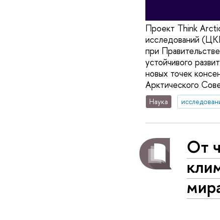
Проект Think Arct
исследований (ЦК
при Правительстве
устойчивого разви
новых точек консе
Арктического Сове
Наука
исследован
От ч
клим
мир