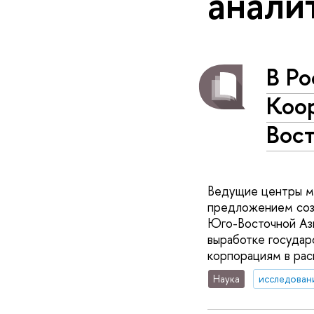
анали
В Ро
Коо
Вос
Ведущие центры м
предложением соз
Юго-Восточной Аз
выработке государ
корпорациям в рас
Наука
исследован