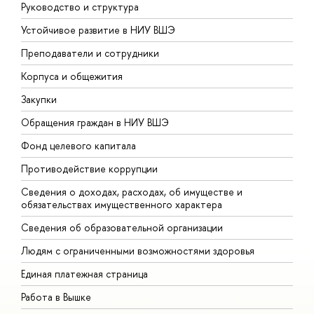
Руководство и структура
Д
Устойчивое развитие в НИУ ВШЭ
О
Преподаватели и сотрудники
П
Корпуса и общежития
В
Закупки
П
Обращения граждан в НИУ ВШЭ
А
Фонд целевого капитала
Д
Противодействие коррупции
Ц
Сведения о доходах, расходах, об имуществе и
Б
обязательствах имущественного характера
О
Сведения об образовательной организации
О
Людям с ограниченными возможностями здоровья
Единая платежная страница
Работа в Вышке