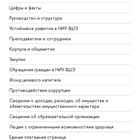
Цифры и факты
Л
Руководство и структура
Д
Устойчивое развитие в НИУ ВШЭ
О
Преподаватели и сотрудники
П
Корпуса и общежития
В
Закупки
П
Обращения граждан в НИУ ВШЭ
А
Фонд целевого капитала
Д
Противодействие коррупции
Ц
Сведения о доходах, расходах, об имуществе и
Б
обязательствах имущественного характера
О
Сведения об образовательной организации
О
Людям с ограниченными возможностями здоровья
Единая платежная страница