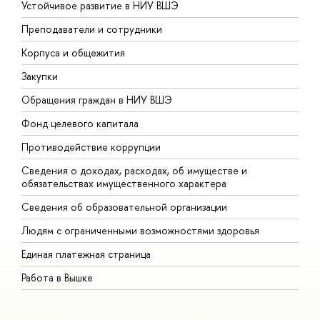
Устойчивое развитие в НИУ ВШЭ
О
Преподаватели и сотрудники
П
Корпуса и общежития
В
Закупки
П
Обращения граждан в НИУ ВШЭ
А
Фонд целевого капитала
Д
Противодействие коррупции
Ц
Сведения о доходах, расходах, об имуществе и
Б
обязательствах имущественного характера
О
Сведения об образовательной организации
О
Людям с ограниченными возможностями здоровья
Единая платежная страница
Работа в Вышке