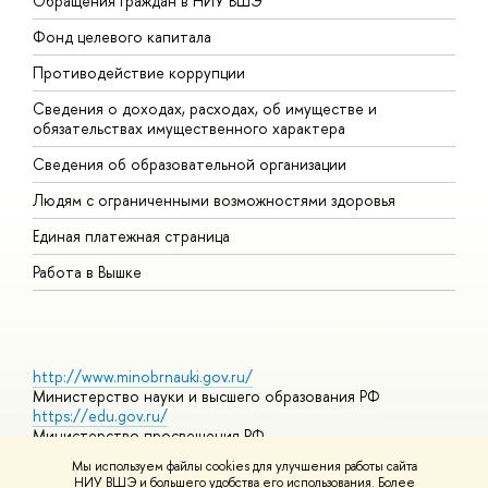
Обращения граждан в НИУ ВШЭ
А
Фонд целевого капитала
Д
Противодействие коррупции
Ц
Сведения о доходах, расходах, об имуществе и
Б
обязательствах имущественного характера
О
Сведения об образовательной организации
О
Людям с ограниченными возможностями здоровья
Единая платежная страница
Работа в Вышке
http://www.minobrnauki.gov.ru/
Министерство науки и высшего образования РФ
https://edu.gov.ru/
Министерство просвещения РФ
https://elearning.hse.ru/mooc
Мы используем файлы cookies для улучшения работы сайта
Массовые открытые онлайн-курсы
НИУ ВШЭ и большего удобства его использования. Более